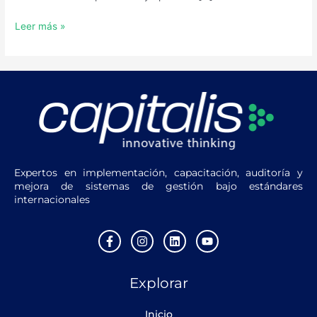
Leer más »
Expertos en implementación, capacitación, auditoría y
mejora de sistemas de gestión bajo estándares
internacionales
F
I
L
Y
a
n
i
o
c
s
n
u
e
t
k
t
Explorar
b
a
e
u
o
g
d
b
o
r
i
e
Inicio