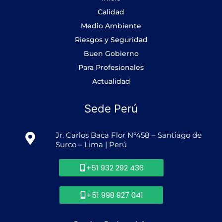
k
a
n
-
m
Calidad
f
Medio Ambiente
Riesgos y Seguridad
Buen Gobierno
Para Profesionales
Actualidad
Sede Perú
Jr. Carlos Baca Flor N°458 – Santiago de
Surco – Lima | Perú
+51 932 292 436
+51 998 927 041