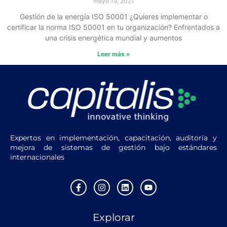
mayo 19, 2021
Gestión de la energía ISO 50001 ¿Quieres implementar o
certificar la norma ISO 50001 en tu organización? Enfrentados a
una crisis energética mundial y aumentos
Leer más »
Expertos en implementación, capacitación, auditoría y
mejora de sistemas de gestión bajo estándares
internacionales
F
I
L
Y
a
n
i
o
c
s
n
u
e
t
k
t
Explorar
b
a
e
u