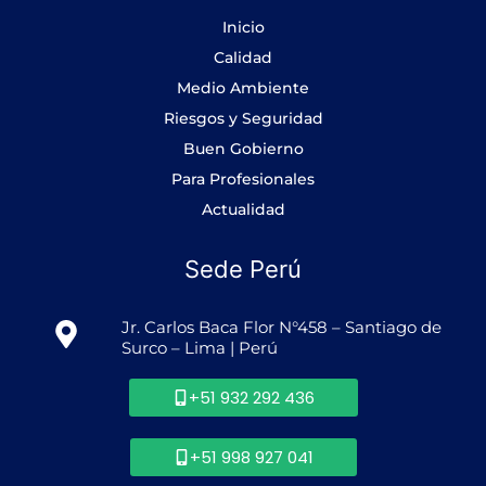
o
g
d
b
o
r
i
e
Inicio
k
a
n
-
m
Calidad
f
Medio Ambiente
Riesgos y Seguridad
Buen Gobierno
Para Profesionales
Actualidad
Sede Perú
Jr. Carlos Baca Flor N°458 – Santiago de
Surco – Lima | Perú
+51 932 292 436
+51 998 927 041