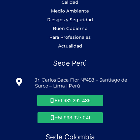
-
m
Calidad
f
Medio Ambiente
Riesgos y Seguridad
Buen Gobierno
Para Profesionales
Actualidad
Sede Perú
Jr. Carlos Baca Flor N°458 – Santiago de
Surco – Lima | Perú
+51 932 292 436
+51 998 927 041
Sede Colombia