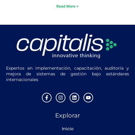
Read More »
Expertos en implementación, capacitación, auditoría y
mejora de sistemas de gestión bajo estándares
internacionales
F
I
L
Y
a
n
i
o
c
s
n
u
e
t
k
t
Explorar
b
a
e
u
o
g
d
b
o
r
i
e
Inicio
k
a
n