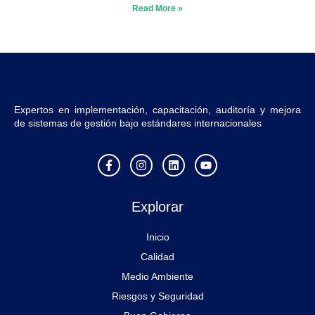
Read More »
Expertos en implementación, capacitación, auditoría y mejora
de sistemas de gestión bajo estándares internacionales
F
I
L
Y
a
n
i
o
c
s
n
u
e
t
k
t
Explorar
b
a
e
u
o
g
d
b
o
r
i
e
Inicio
k
a
n
-
m
Calidad
f
Medio Ambiente
Riesgos y Seguridad