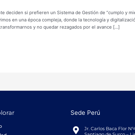
nte deciden si prefieren un Sistema de Gestión de “cumplo y m
ivimos en una época compleja, donde la tecnología y digitalizac
 transformarnos y no quedar rezagados por el avance […]
lorar
Sede Perú
io
Jr. Carlos Baca Flor N°
Santiago de Surco – L