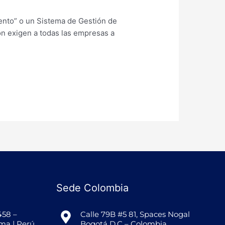
iento” o un Sistema de Gestión de
ión exigen a todas las empresas a
Sede Colombia
458 –
Calle 79B #5 81, Spaces Nogal
ima | Perú
Bogotá D.C – Colombia