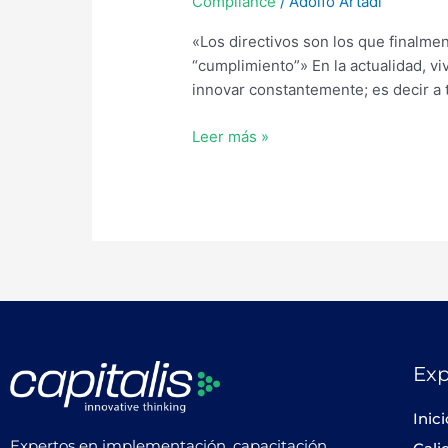
Compliance
/
Adolfo Artadi
«Los directivos son los que finalme
“cumplimiento”» En la actualidad, v
innovar constantemente; es decir a
Leer más »
Exp
Inic
Expertos en implementación, capacitación,