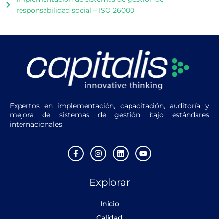
responsabilidad social – ISO 26000
Expertos en implementación, capacitación, auditoría y
mejora de sistemas de gestión bajo estándares
internacionales
F
I
L
Y
a
n
i
o
c
s
n
u
e
t
k
t
Explorar
b
a
e
u
o
g
d
b
o
r
i
e
Inicio
k
a
n
-
m
Calidad