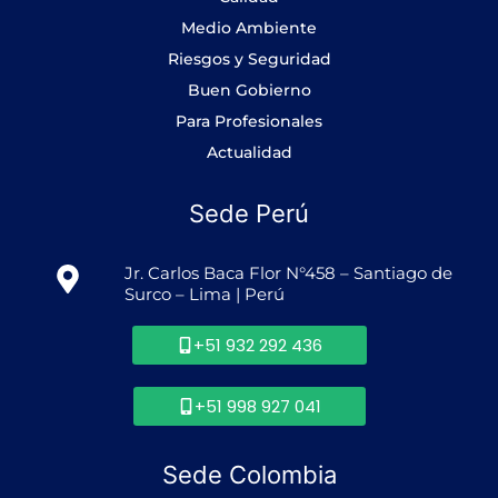
f
Medio Ambiente
Riesgos y Seguridad
Buen Gobierno
Para Profesionales
Actualidad
Sede Perú
Jr. Carlos Baca Flor N°458 – Santiago de
Surco – Lima | Perú
+51 932 292 436
+51 998 927 041
Sede Colombia