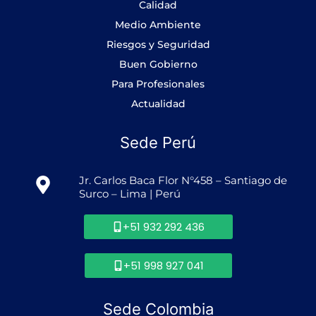
-
m
Calidad
f
Medio Ambiente
Riesgos y Seguridad
Buen Gobierno
Para Profesionales
Actualidad
Sede Perú
Jr. Carlos Baca Flor N°458 – Santiago de
Surco – Lima | Perú
+51 932 292 436
+51 998 927 041
Sede Colombia