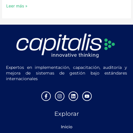
Leer más »
Expertos en implementación, capacitación, auditoría y
mejora de sistemas de gestión bajo estándares
internacionales
F
I
L
Y
a
n
i
o
c
s
n
u
e
t
k
t
Explorar
b
a
e
u
o
g
d
b
o
r
i
e
Inicio
k
a
n