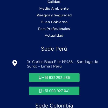
-
m
Calidad
f
Medio Ambiente
Riesgos y Seguridad
Buen Gobierno
Para Profesionales
Actualidad
Sede Perú
Jr. Carlos Baca Flor N°458 – Santiago de
Surco – Lima | Perú
+51 932 292 436
+51 998 927 041
Sede Colombia