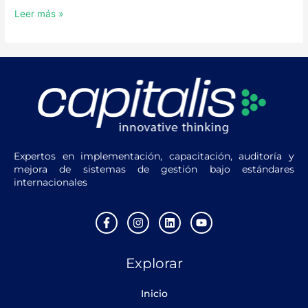
Leer más »
Expertos en implementación, capacitación, auditoría y
mejora de sistemas de gestión bajo estándares
internacionales
F
I
L
Y
a
n
i
o
c
s
n
u
e
t
k
t
Explorar
b
a
e
u
o
g
d
b
o
r
i
e
Inicio
k
a
n