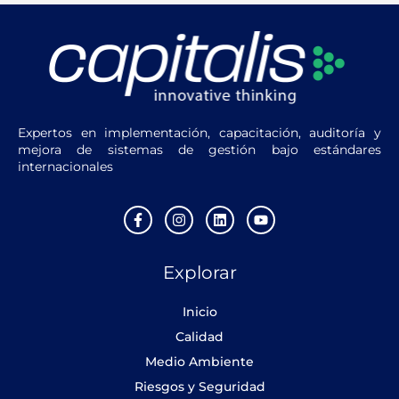
Expertos en implementación, capacitación, auditoría y
mejora de sistemas de gestión bajo estándares
internacionales
F
I
L
Y
a
n
i
o
c
s
n
u
e
t
k
t
Explorar
b
a
e
u
o
g
d
b
o
r
i
e
Inicio
k
a
n
-
m
Calidad
f
Medio Ambiente
Riesgos y Seguridad