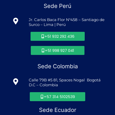
Sede Perú
Jr. Carlos Baca Flor N°458 – Santiago de
Surco – Lima | Perú
+51 932 292 436
+51 998 927 041
Sede Colombia
Calle 79B #5 81, Spaces Nogal Bogotá
D.C – Colombia
+57 314 5102539
Sede Ecuador