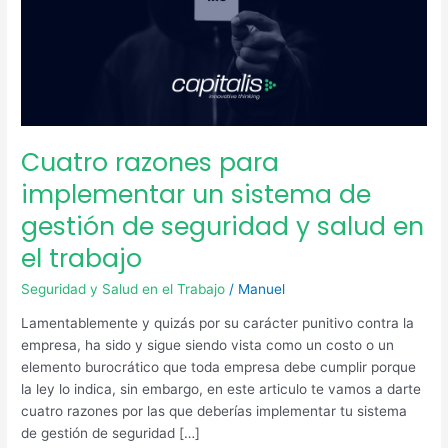
gestión
de
seguridad
y
salud
en
el
Cuatro razones para
trabajo
implementar un sistema de
gestión de seguridad y salud en
el trabajo
Seguridad y Salud en el Trabajo
/
Manuel
Lamentablemente y quizás por su carácter punitivo contra la
empresa, ha sido y sigue siendo vista como un costo o un
elemento burocrático que toda empresa debe cumplir porque
la ley lo indica, sin embargo, en este articulo te vamos a darte
cuatro razones por las que deberías implementar tu sistema
de gestión de seguridad […]