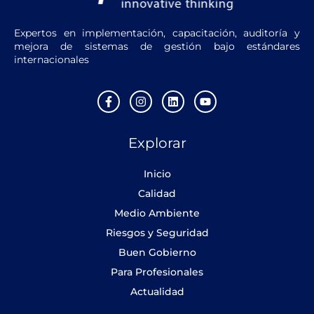
Expertos en implementación, capacitación, auditoría y
mejora de sistemas de gestión bajo estándares
internacionales
F
I
L
Y
a
n
i
o
c
s
n
u
e
t
k
t
Explorar
b
a
e
u
o
g
d
b
o
r
i
e
Inicio
k
a
n
-
m
Calidad
f
Medio Ambiente
Riesgos y Seguridad
Buen Gobierno
Para Profesionales
Actualidad