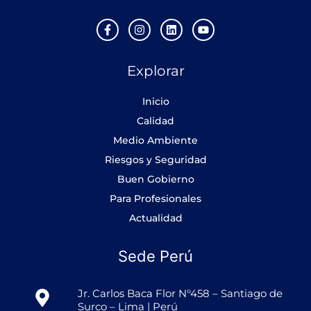
F
I
L
Y
a
n
i
o
c
s
n
u
e
t
k
t
Explorar
b
a
e
u
o
g
d
b
o
r
i
e
Inicio
k
a
n
-
m
Calidad
f
Medio Ambiente
Riesgos y Seguridad
Buen Gobierno
Para Profesionales
Actualidad
Sede Perú
Jr. Carlos Baca Flor N°458 – Santiago de
Surco – Lima | Perú