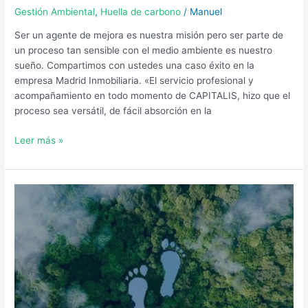
Gestión Ambiental
,
Huella de carbono
/
Manuel
Ser un agente de mejora es nuestra misión pero ser parte de
un proceso tan sensible con el medio ambiente es nuestro
sueño. Compartimos con ustedes una caso éxito en la
empresa Madrid Inmobiliaria. «El servicio profesional y
acompañamiento en todo momento de CAPITALIS, hizo que el
proceso sea versátil, de fácil absorción en la
Leer más »
Calcular
la
huella
de
carbono
¿Por
qué
una