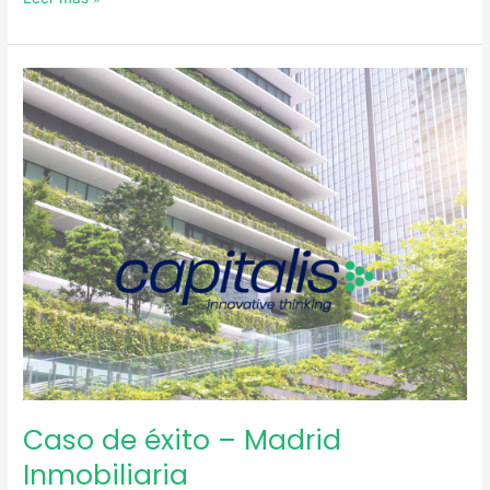
Caso
de
éxito
–
Madrid
Inmobiliaria
Caso de éxito – Madrid
Inmobiliaria