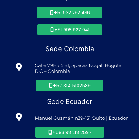
+51 932 292 436
+51 998 927 041
Sede Colombia
Calle 79B #5 81, Spaces Nogal Bogotá
D.C – Colombia
+57 314 5102539
Sede Ecuador
Manuel Guzmán n39-151 Quito | Ecuador
+593 98 218 2597