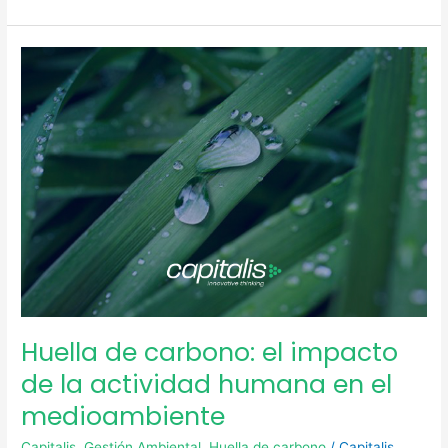
Huella
de
carbono:
el
impacto
de
la
actividad
humana
en
el
medioambiente
Huella de carbono: el impacto
de la actividad humana en el
medioambiente
Capitalis
,
Gestión Ambiental
,
Huella de carbono
/
Capitalis