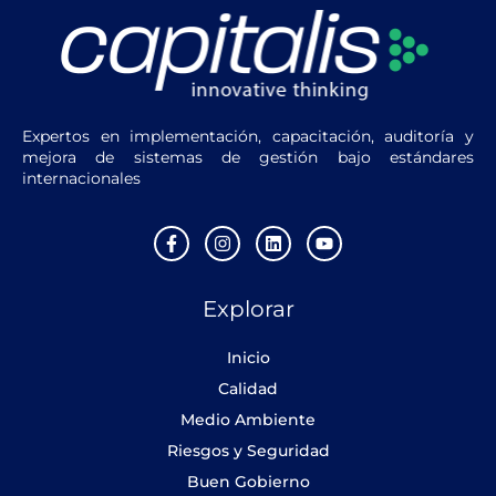
Expertos en implementación, capacitación, auditoría y
mejora de sistemas de gestión bajo estándares
internacionales
F
I
L
Y
a
n
i
o
c
s
n
u
e
t
k
t
Explorar
b
a
e
u
o
g
d
b
o
r
i
e
Inicio
k
a
n
-
m
Calidad
f
Medio Ambiente
Riesgos y Seguridad
Buen Gobierno